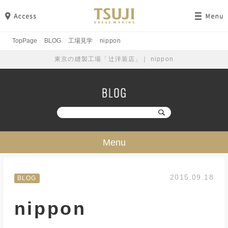
TopPage
BLOG
工場見学
nippon
東京の縫製工場「辻洋装店」｜ nippon
Menu
技・ミシン・設備
2015.09.18
BLOG
工場見学
nippon
勉強・成長
イベント