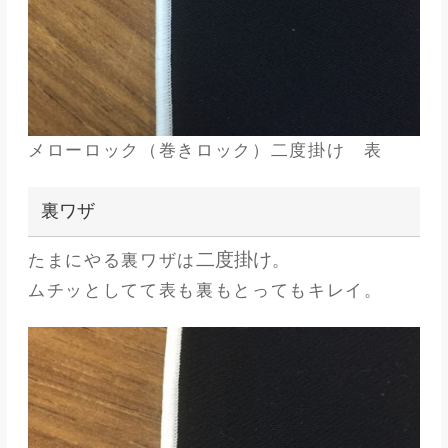
メローロック（巻きロック）二度掛け 表
裏ワザ
二度掛け
たまにやる裏ワザは
。
ムチッとしてて表も裏もとってもキレイ。