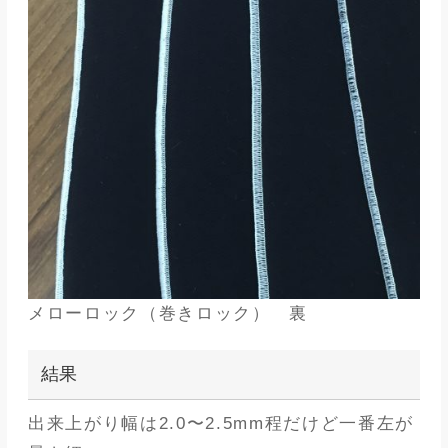
メローロック（巻きロック） 裏
結果
出来上がり幅は2.0〜2.5mm程だけど一番左が