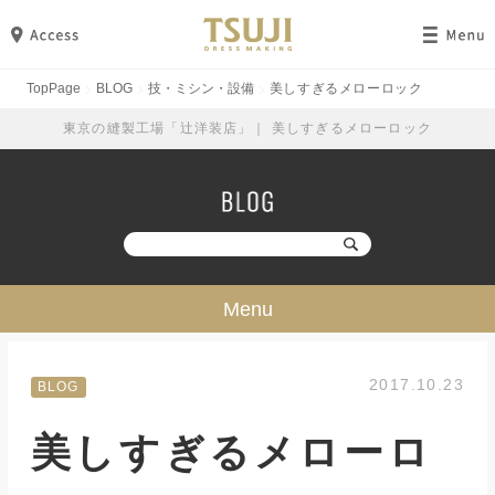
TopPage
BLOG
技・ミシン・設備
美しすぎるメローロック
東京の縫製工場「辻洋装店」｜ 美しすぎるメローロック
Menu
技・ミシン・設備
2017.10.23
BLOG
工場見学
美しすぎるメローロ
勉強・成長
イベント