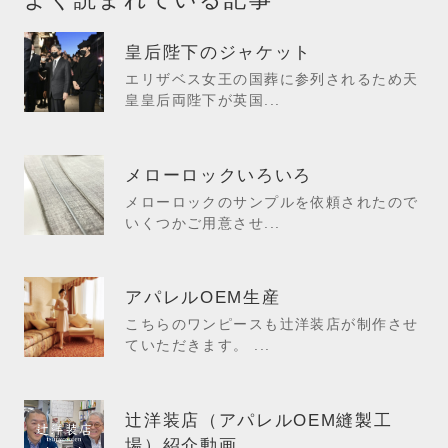
皇后陛下のジャケット
エリザベス女王の国葬に参列されるため天
皇皇后両陛下が英国...
メローロックいろいろ
メローロックのサンプルを依頼されたので
いくつかご用意させ...
アパレルOEM生産
こちらのワンピースも辻洋装店が制作させ
ていただきます。 ...
辻洋装店（アパレルOEM縫製工
場）紹介動画