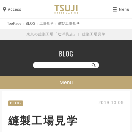
TopPage
BLOG
工場見学
縫製工場見学
東京の縫製工場「辻洋装店」｜ 縫製工場見学
Menu
技・ミシン・設備
2019.10.09
BLOG
工場見学
縫製工場見学
勉強・成長
イベント