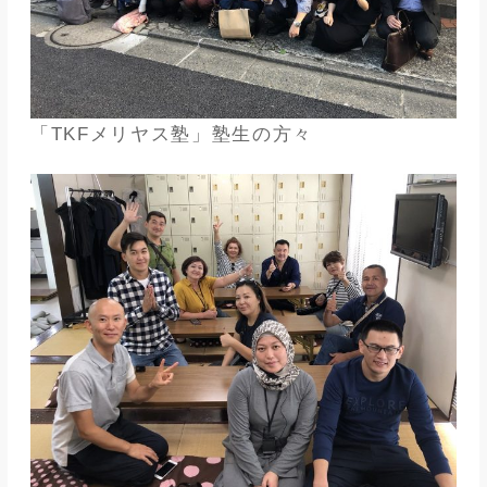
「TKFメリヤス塾」塾生の方々