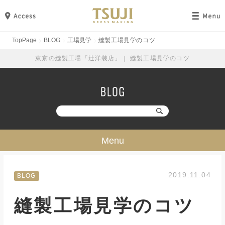
TopPage
BLOG
工場見学
縫製工場見学のコツ
東京の縫製工場「辻洋装店」｜ 縫製工場見学のコツ
Menu
技・ミシン・設備
2019.11.04
BLOG
工場見学
縫製工場見学のコツ
勉強・成長
イベント