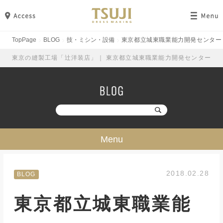
TopPage
BLOG
技・ミシン・設備
東京都立城東職業能力開発センター
東京の縫製工場「辻洋装店」｜ 東京都立城東職業能力開発センター
Menu
技・ミシン・設備
2018.02.28
BLOG
工場見学
東京都立城東職業能
勉強・成長
イベント