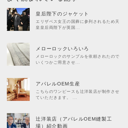
皇后陛下のジャケット
エリザベス女王の国葬に参列されるため天
皇皇后両陛下が英国...
メローロックいろいろ
メローロックのサンプルを依頼されたので
いくつかご用意させ...
アパレルOEM生産
こちらのワンピースも辻洋装店が制作させ
ていただきます。 ...
辻洋装店（アパレルOEM縫製工
場）紹介動画