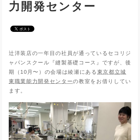
力開発センター
メディア
アパレル業界
メゾンな日々
辻洋装店の一年目の社員が通っているセコリジ
ャパンスクール『縫製基礎コース』ですが、後
期（10月〜）の会場は綾瀬にある
東京都立城
東職業能力開発センター
の教室をお借りしてい
ます。