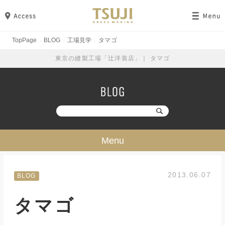
TopPage
BLOG
工場見学
タマゴ
東京の縫製工場「辻洋装店」｜ タマゴ
Menu
技・ミシン・設備
2013.06.07
BLOG
工場見学
タマゴ
勉強・成長
イベント