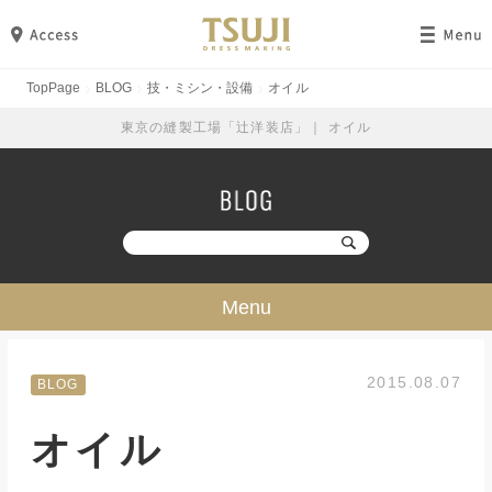
TopPage
BLOG
技・ミシン・設備
オイル
東京の縫製工場「辻洋装店」｜ オイル
Menu
技・ミシン・設備
2015.08.07
BLOG
工場見学
オイル
勉強・成長
イベント