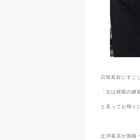
日韓友好にすこ
「次は韓国の縫
と言ってお帰りに
辻洋装店が国籍