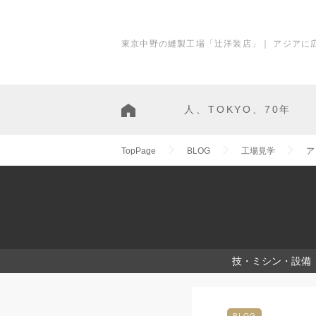
東京中野の縫製工場「辻洋装店」｜ アジアに
人、TOKYO、70年
TopPage
BLOG
工場見学
ア
技・ミシン・設備
BLOG