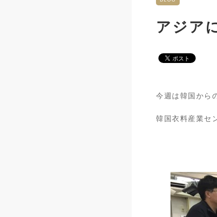
アジア
今週は韓国から
韓国衣料産業セン