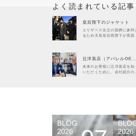
よく読まれている記事
皇后陛下のジャケット
エリザベス女王の国葬に参列
るため天皇皇后両陛下が英国..
辻洋装店（アパレルOE..
未来のお客様に辻洋装店を知
いただくために、会社紹介の..
BLOG
BLO
2026
2026