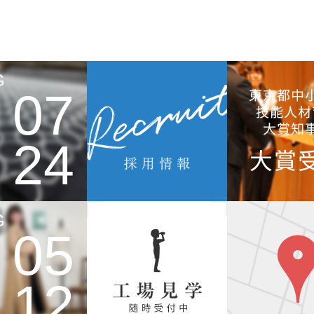
G
07
24
G
05
12