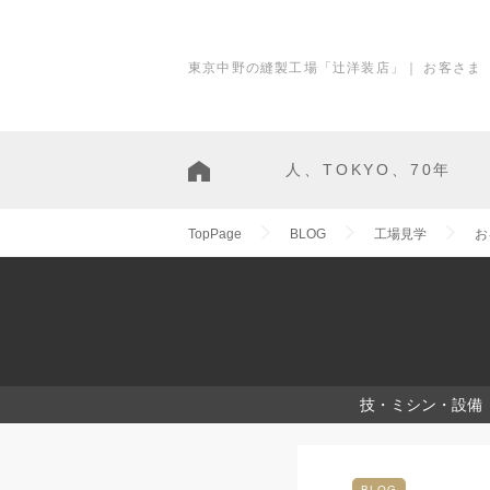
東京中野の縫製工場「辻洋装店」｜ お客さま
人、TOKYO、70年
TopPage
BLOG
工場見学
お
技・ミシン・設備
BLOG