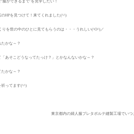
“服ができるまで”を見学したい！
店の
HP
を見つけて！来てくれました
(^^)
くりを世の中のひとに見てもらうのは・・・うれしい
(^O^)
／
れたかな～？
て「あそこどうなってたっけ？」とかなんないかな～？
てたかな～？
を祈ってます
(^^)
東京都内の婦人服プレタポルテ縫製工場でいつ