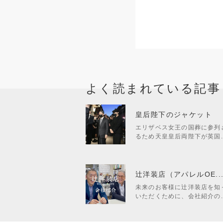
よく読まれている記事
皇后陛下のジャケット
エリザベス女王の国葬に参列
るため天皇皇后両陛下が英国..
辻洋装店（アパレルOE..
未来のお客様に辻洋装店を知
いただくために、会社紹介の..