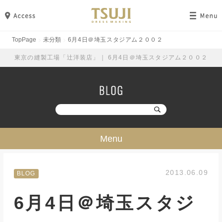
TopPage
未分類
6月4日＠埼玉スタジアム２００２
東京の縫製工場「辻洋装店」｜ 6月4日＠埼玉スタジアム２００２
Menu
技・ミシン・設備
2013.06.09
BLOG
工場見学
6月4日＠埼玉スタジ
勉強・成長
イベント