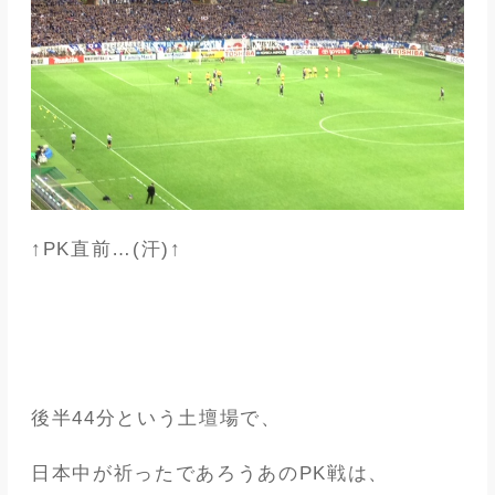
↑PK直前…(汗)↑
後半44分という土壇場で、
日本中が祈ったであろうあのPK戦は、