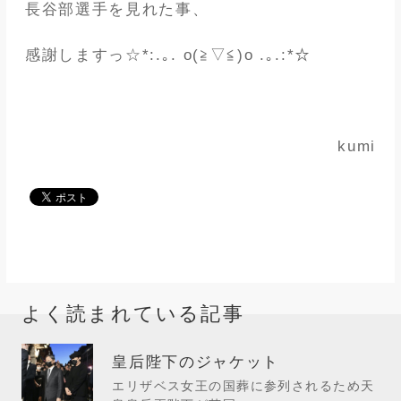
長谷部選手を見れた事、
感謝しますっ☆*:.｡. o(≧▽≦)o .｡.:*☆
kumi
よく読まれている記事
皇后陛下のジャケット
エリザベス女王の国葬に参列されるため天