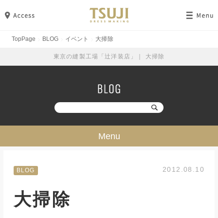
TopPage
BLOG
イベント
大掃除
東京の縫製工場「辻洋装店」｜ 大掃除
Menu
技・ミシン・設備
2012.08.10
BLOG
工場見学
大掃除
勉強・成長
イベント