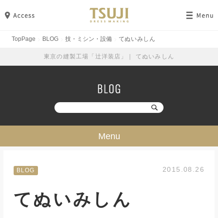
TopPage
BLOG
技・ミシン・設備
てぬいみしん
東京の縫製工場「辻洋装店」｜ てぬいみしん
Menu
技・ミシン・設備
2015.08.26
BLOG
工場見学
てぬいみしん
勉強・成長
イベント