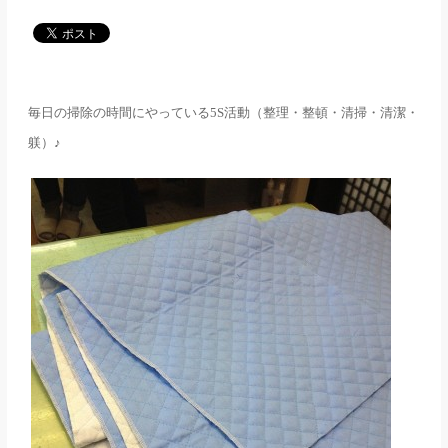
メディア
アパレル業界
毎日の掃除の時間にやっている
5S
活動（整理・整頓・清掃・清潔・
メゾンな日々
躾）♪