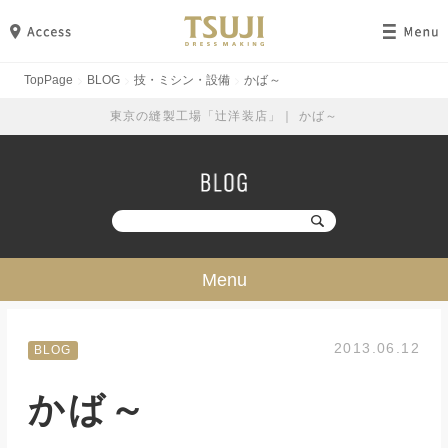
TopPage
BLOG
技・ミシン・設備
かば～
東京の縫製工場「辻洋装店」｜ かば～
Menu
技・ミシン・設備
2013.06.12
BLOG
工場見学
かば～
勉強・成長
イベント