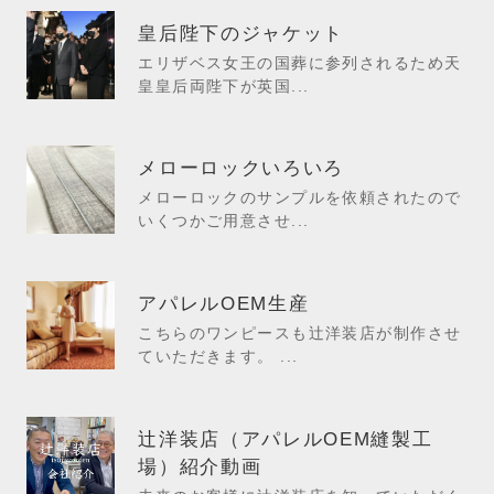
皇后陛下のジャケット
エリザベス女王の国葬に参列されるため天
皇皇后両陛下が英国...
メローロックいろいろ
メローロックのサンプルを依頼されたので
いくつかご用意させ...
アパレルOEM生産
こちらのワンピースも辻洋装店が制作させ
ていただきます。 ...
辻洋装店（アパレルOEM縫製工
場）紹介動画