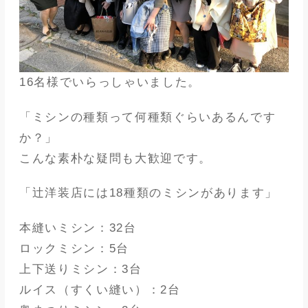
16名様でいらっしゃいました。
「ミシンの種類って何種類ぐらいあるんです
か？」
こんな素朴な疑問も大歓迎です。
「辻洋装店には18種類のミシンがあります」
本縫いミシン：32台
ロックミシン：5台
上下送りミシン：3台
ルイス（すくい縫い）：2台