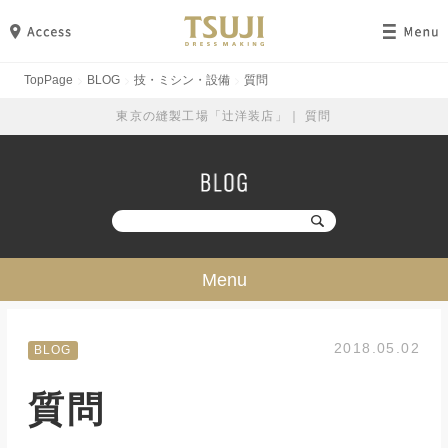
TopPage
BLOG
技・ミシン・設備
質問
東京の縫製工場「辻洋装店」｜ 質問
Menu
技・ミシン・設備
2018.05.02
BLOG
工場見学
質問
勉強・成長
イベント