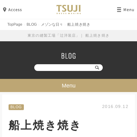
TopPage
BLOG
メゾンな日々
船上焼き焼き
東京の縫製工場「辻洋装店」｜ 船上焼き焼き
Menu
技・ミシン・設備
2016.09.12
BLOG
工場見学
船上焼き焼き
勉強・成長
イベント