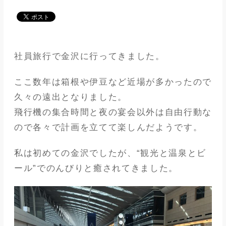
メディア
アパレル業界
社員旅行で金沢に行ってきました。
メゾンな日々
ここ数年は箱根や伊豆など近場が多かったので
久々の遠出となりました。
飛行機の集合時間と夜の宴会以外は自由行動な
ので各々で計画を立てて楽しんだようです。
私は初めての金沢でしたが、“観光と温泉とビ
ール”でのんびりと癒されてきました。