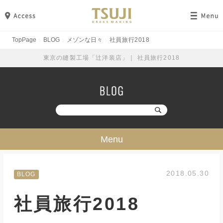
TopPage
BLOG
メゾンな日々
社員旅行2018
東京の縫製工場「辻洋装店」｜ 社員旅行2018
Menu
技・ミシン・設備
2018.05.30
BLOG
工場見学
社員旅行2018
勉強・成長
イベント