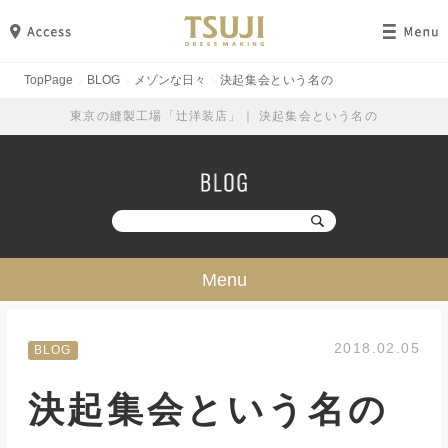
TopPage
BLOG
メゾンな日々
決起集会という名の
東京の縫製工場「辻洋装店」｜ 決起集会という名の
Menu
技・ミシン・設備
2018.02.05
BLOG
工場見学
決起集会という名の
勉強・成長
イベント