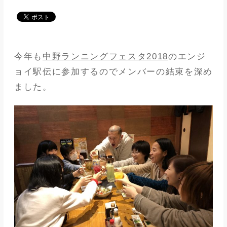
メディア
アパレル業界
今年も
中野ランニングフェスタ2018
のエンジ
メゾンな日々
ョイ駅伝に参加するのでメンバーの結束を深め
ました。