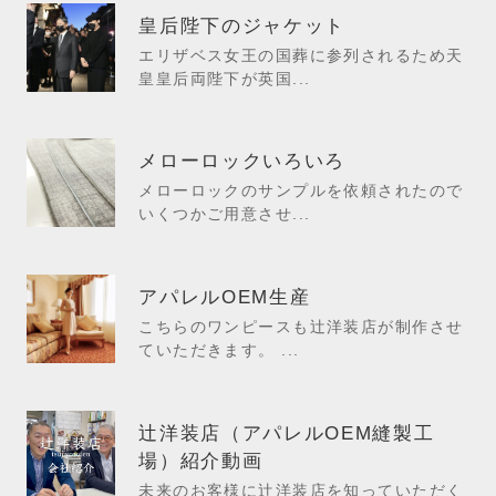
皇后陛下のジャケット
エリザベス女王の国葬に参列されるため天
皇皇后両陛下が英国...
メローロックいろいろ
メローロックのサンプルを依頼されたので
いくつかご用意させ...
アパレルOEM生産
こちらのワンピースも辻洋装店が制作させ
ていただきます。 ...
辻洋装店（アパレルOEM縫製工
場）紹介動画
未来のお客様に辻洋装店を知っていただく