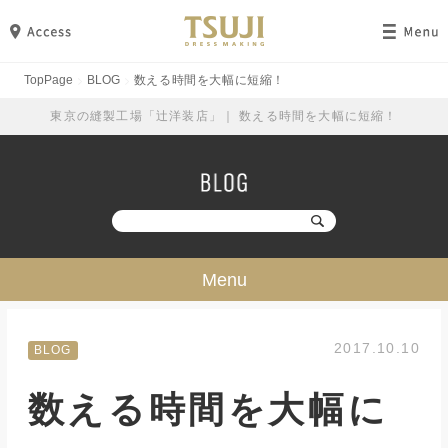
TopPage
BLOG
数える時間を大幅に短縮！
東京の縫製工場「辻洋装店」｜ 数える時間を大幅に短縮！
Menu
技・ミシン・設備
2017.10.10
BLOG
工場見学
数える時間を大幅に
勉強・成長
イベント