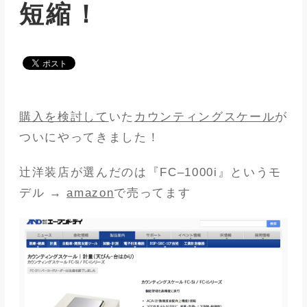
短縮！
メディア
アパレル業界
メゾンな日々
購入を検討して
いた
カウンティングスケール
が
ついにやってきました！
辻洋装店が選んだのは『FC–1000i』というモ
デル →
amazon
で売ってます