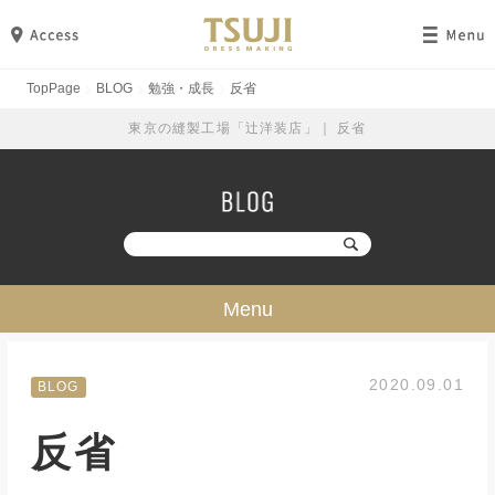
TopPage
BLOG
勉強・成長
反省
東京の縫製工場「辻洋装店」｜ 反省
Menu
技・ミシン・設備
2020.09.01
BLOG
工場見学
反省
勉強・成長
イベント