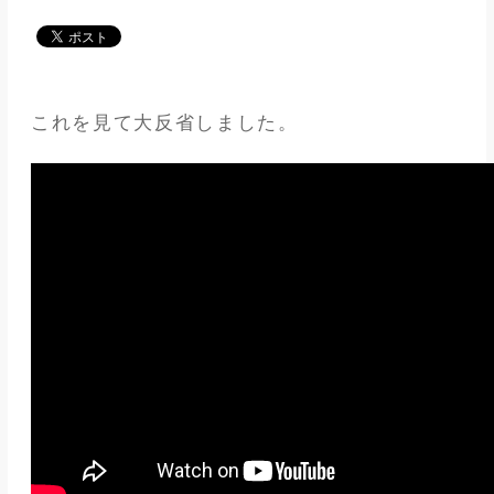
メディア
アパレル業界
これを見て大反省しました。
メゾンな日々