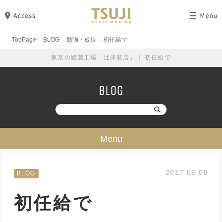
TopPage
BLOG
勉強・成長
初任給で
東京の縫製工場「辻洋装店」｜ 初任給で
Menu
技・ミシン・設備
2017.05.08
BLOG
工場見学
初任給で
勉強・成長
イベント