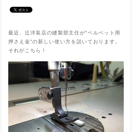
メディア
アパレル業界
最近、辻洋装店の縫製部主任が“ベルベット用
メゾンな日々
押さえ金”の新しい使い方を説いております。
それがこちら！