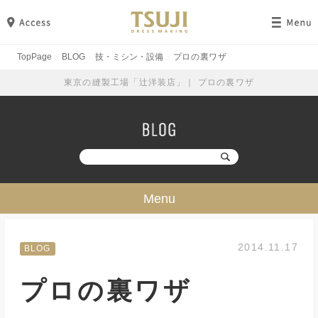
TopPage
BLOG
技・ミシン・設備
プロの裏ワザ
東京の縫製工場「辻洋装店」｜ プロの裏ワザ
Menu
技・ミシン・設備
2014.11.17
BLOG
工場見学
プロの裏ワザ
勉強・成長
イベント