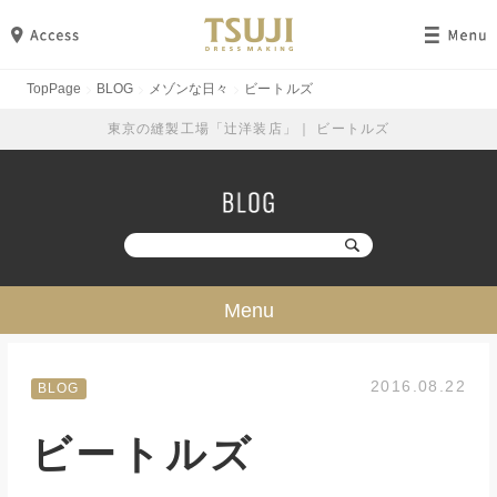
TopPage
BLOG
メゾンな日々
ビートルズ
東京の縫製工場「辻洋装店」｜ ビートルズ
Menu
技・ミシン・設備
2016.08.22
BLOG
工場見学
ビートルズ
勉強・成長
イベント