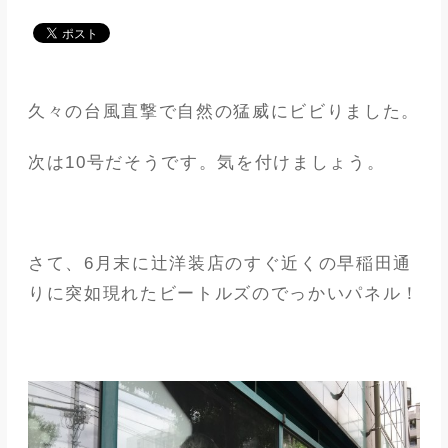
メディア
アパレル業界
久々の台風直撃で自然の猛威にビビりました。
メゾンな日々
次は10号だそうです。気を付けましょう。
さて、6月末に辻洋装店のすぐ近くの早稲田通
りに突如現れたビートルズのでっかいパネル！