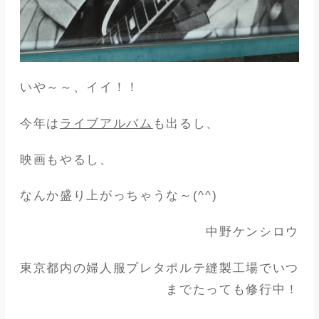
いや～～、イイ！！
今年は
ライブアルバム
も出るし、
映画もやるし、
なんか盛り上がっちゃうな～(^^)
中野ケンシロウ
東京都内の婦人服プレタポルテ縫製工場でいつ
までたっても修行中！