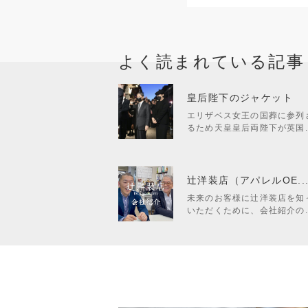
よく読まれている記事
皇后陛下のジャケット
エリザベス女王の国葬に参列
るため天皇皇后両陛下が英国..
辻洋装店（アパレルOE..
未来のお客様に辻洋装店を知
いただくために、会社紹介の..