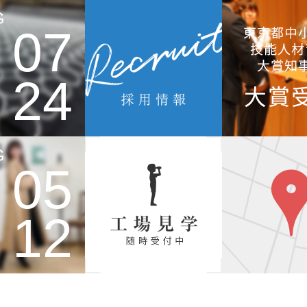
G
07
24
G
05
12