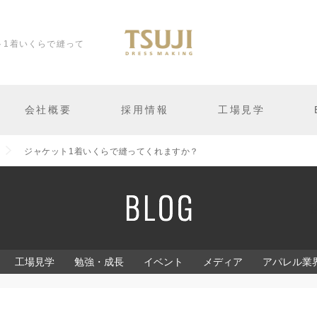
ト1着いくらで縫って
会社概要
採用情報
工場見学
ジャケット1着いくらで縫ってくれますか？
工場見学
勉強・成長
イベント
メディア
アパレル業