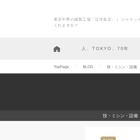
東京中野の縫製工場「辻洋装店」｜ ジャケッ
くれますか？
人、TOKYO、70年
TopPage
BLOG
技・ミシン・設備
技・ミシン・設備
BLOG